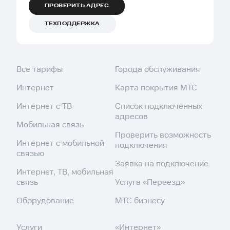
ПРОВЕРИТЬ АДРЕС
ТЕХПОДДЕРЖКА
Все тарифы
Города обслуживания
Интернет
Карта покрытия МТС
Интернет с ТВ
Список подключенных
адресов
Мобильная связь
Проверить возможность
Интернет с мобильной
подключения
связью
Заявка на подключение
Интернет, ТВ, мобильная
связь
Услуга «Переезд»
Оборудование
МТС бизнесу
Услуги
«Интернет»