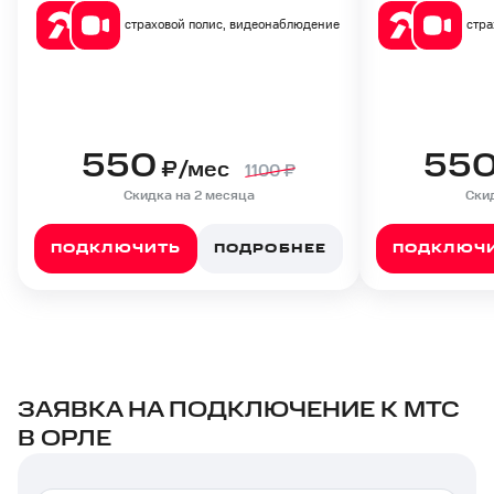
страховой полис, видеонаблюдение
стра
550
55
₽/мес
1100
₽
Скидка на 2 месяца
Скид
ПОДКЛЮЧИТЬ
ПОДРОБНЕЕ
ПОДКЛЮЧ
ЗАЯВКА НА ПОДКЛЮЧЕНИЕ К МТС
В ОРЛЕ