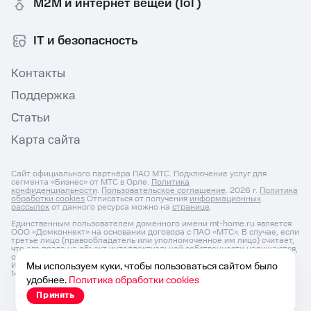
M2M и интернет вещей (IoT)
IT и безопасность
Контакты
Поддержка
Статьи
Карта сайта
Сайт официального партнёра ПАО МТС. Подключение услуг для
сегмента «Бизнес» от МТС в Орле.
Политика
конфиденциальности
.
Пользовательское соглашение
. 2026 г.
Политика
обработки cookies
Отписаться от получения
информационных
рассылок
от данного ресурса можно на
странице
.
Единственным пользователем доменного имени mt-home.ru является
ООО «Домконнект» на основании договора с ПАО «МТС». В случае, если
третье лицо (правообладатель или уполномоченное им лицо) считает,
что его права на объект интеллектуальной собственности нарушаются,
он может направить претензию по адресу: ОГРНИП: 1187627031525,
ИНН: 7604350152, Юр. Адрес 150046, Россия, Ярославль г, Титова ул, д.
Мы используем куки, чтобы пользоваться сайтом было
14 корп 3, оф.кв. 54 и по e-mail:
info@domconnect.ru
удобнее.
Политика обработки cookies
Принять