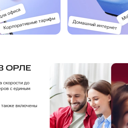
Моб
для офиса
Корпоративные тарифы
Домашний интернет
В ОРЛЕ
а скорости до
еров с единым
ы также включены