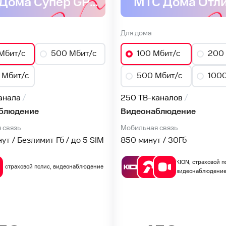
МТС Дома Супер GPON
МТС Дома Отл
Для дома
Мбит/с
500 Мбит/с
100 Мбит/с
200 
 Мбит/с
500 Мбит/с
1000
анала
250 ТВ-каналов
блюдение
Видеонаблюдение
 связь
Мобильная связь
т / Безлимит Гб / до 5 SIM
850 минут / 30
Гб
KION, страховой п
страховой полис, видеонаблюдение
видеонаблюдени