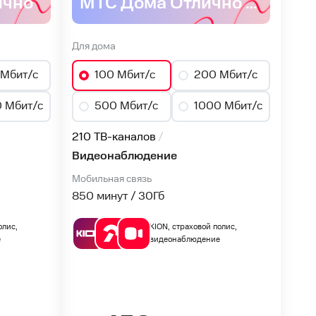
ично
МТС Дома Отлично GPON
Для дома
Мбит/с
100 Мбит/с
200 Мбит/с
 Мбит/с
500 Мбит/с
1000 Мбит/с
210 ТВ-каналов
Видеонаблюдение
Мобильная связь
850 минут / 30
Гб
олис,
KION, страховой полис,
е
видеонаблюдение