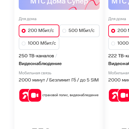
№1
МТС Дома Супер
в
Для дома
Для дома
Орле
200 Мбит/с
500 Мбит/с
200 
1000 Мбит/с
1000
250 ТВ-каналов
222 ТВ-к
Видеонаблюдение
Видеона
Мобильная связь
Мобильная
2000 минут / Безлимит Гб / до 5 SIM
2000 мину
страховой полис, видеонаблюдение