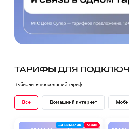
МТС
ТАРИФЫ ДЛЯ ПОДКЛЮЧ
—
Выбирайте подходящий тариф
интернет-
Все
Домашний интернет
Моби
провайдер
ДО 6 SIM ЗА 0₽
АКЦИЯ