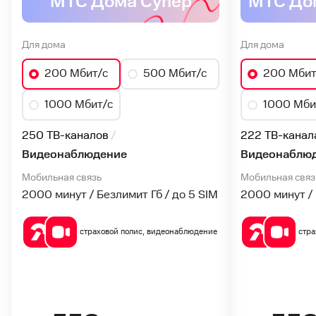
МТС Дома Супер
Для дома
Для дома
200 Мбит/с
500 Мбит/с
200 Мбит
1000 Мбит/с
1000 Мби
250 ТВ-каналов
222 ТВ-канал
Видеонаблюдение
Видеонаблю
Мобильная связь
Мобильная связ
2000 минут / Безлимит Гб / до 5 SIM
2000 минут / 
Акционн
тарифы
страховой полис, видеонаблюдение
стра