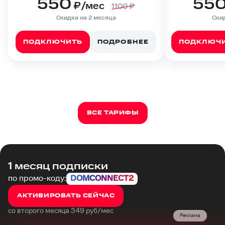
550
55
₽/мес
1100
₽
Скидка на 2 месяца
Скид
ПОДКЛЮЧИТЬ
ПОДРОБНЕЕ
ПОДКЛЮЧ
ВСЕ ТАРИФЫ
1 месяц подписки
по промо-коду:
DOMCONNECT2
АКТИВИРОВАТЬ СЕЙЧАС
со второго месяца 349 руб/мес
Реклама